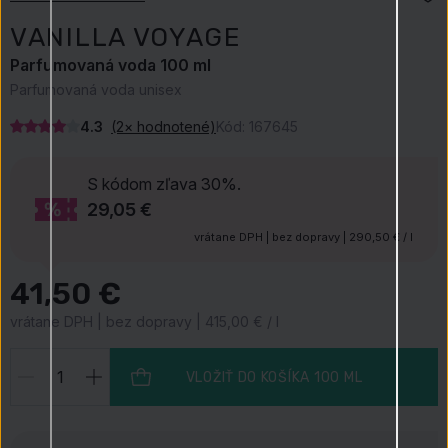
VANILLA VOYAGE
Parfumovaná voda 100 ml
Parfumovaná voda unisex
4.3
(2× hodnotené)
Kód:
167645
S kódom
zľava 30%.
29,05 €
vrátane DPH | bez dopravy | 290,50 € / l
41,50 €
vrátane DPH | bez dopravy | 415,00 € / l
VLOŽIŤ DO KOŠÍKA
100 ML