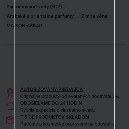
Parfumované vody (EDP)
Arabské a orientálne parfumy
Zimné vône
MAISON ASRAR
AUTORIZOVANÝ PREDAJCA
Originálne produkty od overených dodávateľov.
ODOSIELAME DO 24 HODÍN
Rýchla expedícia z vlastného skladu.
TISÍCE PRODUKTOV SKLADOM
Parfémy a kozmetika pripravené na odoslanie.