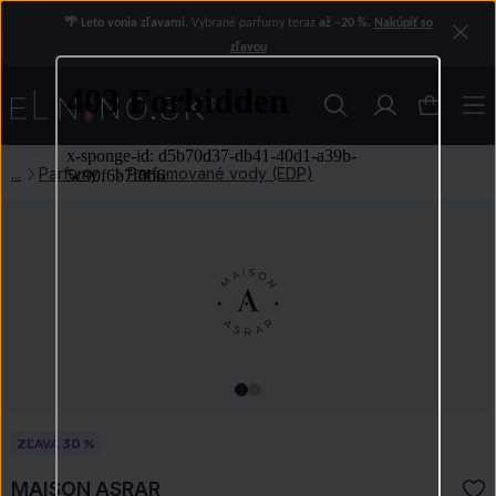
🌴 Leto vonia zľavami.
Vybrané parfumy teraz
až −20 %
.
Nakúpiť so
zľavou
Parfumy
Parfumované vody (EDP)
ZĽAVA 30 %
MAISON ASRAR