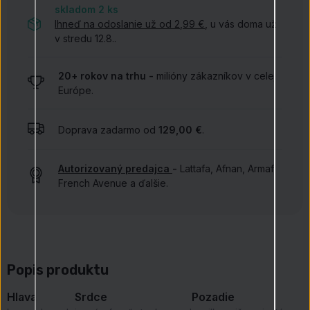
skladom 2
ks
Ihneď na odoslanie už od 2,99 €
, u vás doma už
v stredu 12.8..
20+ rokov na trhu -
milióny zákazníkov v celej
Európe.
Doprava zadarmo od
129,00 €
.
Autorizovaný predajca
-
Lattafa, Afnan, Armaf,
French Avenue a ďalšie.
Popis produktu
Hlava
Srdce
Pozadie