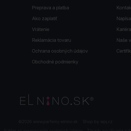
Preprava a platba
Kontak
Ako zaplatiť
Napísa
Vrátenie
Kariér
Reklamácia tovaru
Naše 
Ochrana osobných údajov
Certif
Obchodné podmienky
©2026 www.parfemy-elnino.sk
|
Shop by
wpj.cz
Súhlas so spracovaním osobných údajov
Zásady používania sú