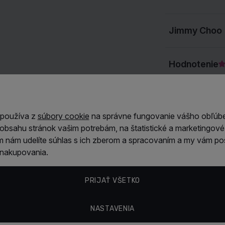
parfému prepož
romantiky
.
Jimmy Choo
Základ vône
je
karamelom
. Tá
parfému zabezp
Hodnotenie
gurmánsky ro
esenciu
, zatia
hrejivý charakt
Anonymn
 používa z
súbory cookie
na správne fungovanie vášho obľúb
Jimmy Choo F
obsahu stránok vašim potrebám, na štatistické a marketingové 
Pekné a odo
na
celoročné n
mam nám udelíte súhlas s ich zberom a spracovaním a my vám p
na
denné nose
z nakupovania.
zvodne a seb
večernom posed
výnimočnosti
PRIJAŤ VŠETKO
Anonymn
okolí.
Bezchybné!
NASTAVENIA