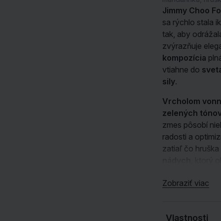
Jimmy Choo F
sa rýchlo stala 
ZOBRAZIŤ VŠETKY NAŠE ZNAČKY
tak, aby odráža
zvýrazňuje elega
kompozícia
pln
vtiahne do
svet
sily
.
Vrcholom vonn
zelených tóno
zmes pôsobí nie
radosti a optim
zatiaľ čo hruška
nádych
, ktorý 
Srdce vône
sa 
Zobraziť viac
omamnej orchi
a
luxusný char
elegancie. Orch
Vlastnosti