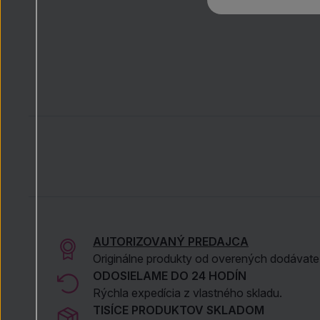
AUTORIZOVANÝ PREDAJCA
Originálne produkty od overených dodávate
ODOSIELAME DO 24 HODÍN
Rýchla expedícia z vlastného skladu.
TISÍCE PRODUKTOV SKLADOM