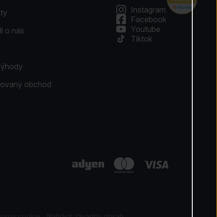
Instagram
ty
Facebook
Youtube
li o nás
Tiktok
a
výhody
ikovaný obchod
borov cookie
Nahlásiť závadný obsah