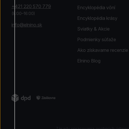
+421 220 570 779
Encyklopédia vôní
(8:00–16:00)
Encyklopédia krásy
info@elnino.sk
Sviatky & Akcie
Podmienky súťaže
Ako získavame recenzie
Elnino Blog
Zásady spracovania osobných údajov