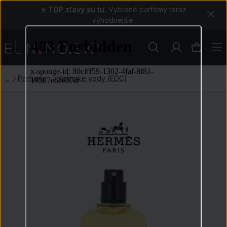
⭐ TOP zľavy sú tu.
Vybrané parfémy teraz
výhodnejšie.
Parfumy
Kolínske vody (EDC)