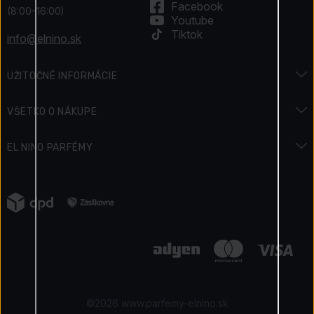
Facebook
(8:00–16:00)
Youtube
Tiktok
info@elnino.sk
UŽITOČNÉ INFORMÁCIE
Encyklopédia vôní
VŠETKO O NÁKUPE
Encyklopédia krásy
Preprava a platba
EL NINO PARFÉMY
Sviatky & Akcie
Ako zaplatiť
Kontakty
Podmienky súťaže
Vrátenie
Napísali o nás
Ako získavame recenzie
Reklamácia tovaru
Kariéra
Elnino Blog
Ochrana osobných údajov
Naše výhody
Obchodné podmienky
Certifikovaný obchod
©2026 www.parfemy-elnino.sk