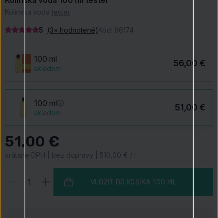
Kolínska voda 100 ml tester
Kolínska voda
tester
5
(3× hodnotené)
Kód:
86174
100 ml
56,00 €
skladom
100 ml
51,00 €
skladom
51,00 €
vrátane DPH | bez dopravy | 510,00 € / l
VLOŽIŤ DO KOŠÍKA
100 ML