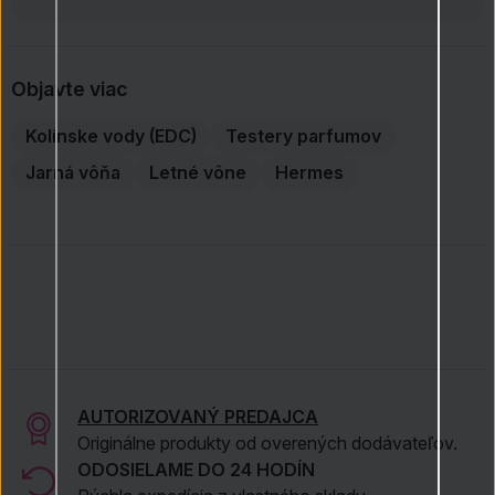
Objavte viac
Kolínske vody (EDC)
Testery parfumov
Jarná vôňa
Letné vône
Hermes
AUTORIZOVANÝ PREDAJCA
Originálne produkty od overených dodávateľov.
ODOSIELAME DO 24 HODÍN