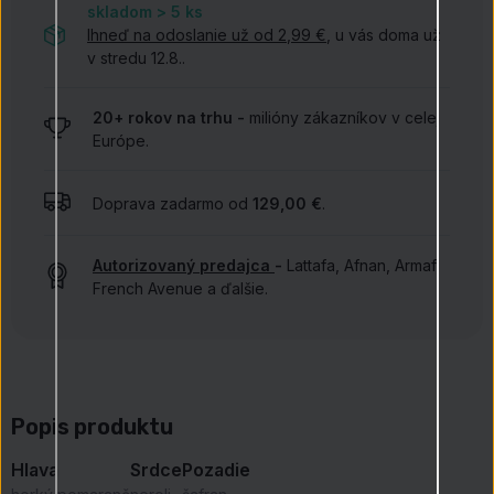
skladom > 5
ks
Ihneď na odoslanie už od 2,99 €
, u vás doma už
v stredu 12.8..
20+ rokov na trhu -
milióny zákazníkov v celej
Európe.
Doprava zadarmo od
129,00 €
.
Autorizovaný predajca
-
Lattafa, Afnan, Armaf,
French Avenue a ďalšie.
Popis produktu
Hlava
Srdce
Pozadie