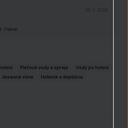
26. 2. 2026
ý
né. Pekné.
holení
Pleťové vody a spreje
Vody po holení
Jesenné vône
Holenie a depilácia