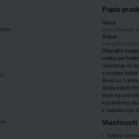
Popis prod
Hlava
75 ml
slivka, konárnik 
Srdce
mahagón, karafiát
Doprajte svoje
vodou po holen
nadväzuje na le
v podobe jablka 
ml
škoricou. Ľahká,
dodáva pleti čis
ktoré na pokožk
každodenný rituá
s nadčasovým š
Vlastnosti
 ml
Svieža ovocno-