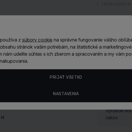
Upokojujúci a 
Ľahká, rýchlo 
Zobraziť viac
Kľúčové v
l
Okamžite
upo
 používa z
súbory cookie
na správne fungovanie vášho obľúb
Vlastnosti
Tonizuje
a osv
obsahu stránok vašim potrebám, na štatistické a marketingové 
Zanecháva
dl
mam nám udelíte súhlas s ich zberom a spracovaním a my vám p
Prispieva k h
Hugo Boss
z nakupovania.
Dokonale dopĺ
s
Použitie
PRIJAŤ VŠETKO
Hodnotenie
Po holení pleť 
NASTAVENIA
holení do dlaní a
chcete dosiahnuť
vodu
Boss Bott
výrobok bol
rokov
ml M