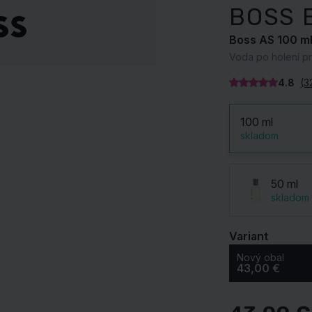
Korektory
BOSS 
Telové oleje
Séra a emulzie
Unisex
Unisex
Pre deti
Rozjasňovače
Prírodná kozmetika
Vody a spreje
Boss AS 100 m
Lesky na pery
STAROSTLIVOSŤ O
Voda po holení p
Pleťové masky
PODĽA CENY
VLASY
PODĽA CENY
Rúže
POHLAVIE
4.8
(3
do 18,00 €
Oleje na vlasy
do 18,00 €
Ceruzky na pery
POHLAVIE
Pre ženy
do 38,00 €
Suché šampóny
do 38,00 €
Špirály
100 ml
Pre ženy
Pre mužov
do 56,00 €
Séra na vlasy
do 56,00 €
skladom
Očné linky
Pre mužov
bez obmedzenia
Proti lupinám
Pre deti
bez obmedzenia
Očné tiene
Pre deti
Unisex
Ceruzky na oči
50 ml
skladom
Unisex
Ceruzky na obočie
Variant
Nový obal
43,00 €