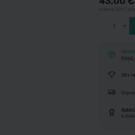
43,00 €
vrátane DPH | bez
ZOBRAZIŤ VŠETKY NAŠE ZNAČKY
sklad
Ihneď 
20+ r
Dopra
Autor
a ďalš