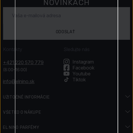
NOVINKÁCH
ODOSLAŤ
Kontakty
Sledujte nás
Instagram
+421 220 570 779
Facebook
(8:00–16:00)
Youtube
Tiktok
info@elnino.sk
UŽITOČNÉ INFORMÁCIE
Encyklopédia vôní
VŠETKO O NÁKUPE
Encyklopédia krásy
Preprava a platba
EL NINO PARFÉMY
Sviatky & Akcie