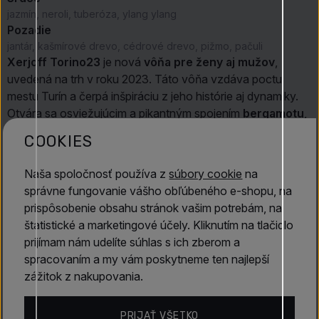
jazmín, neroli, tuberóza, ylang ylang
Pozadie
jantár, kašmírové drevo, cédrové drevo, pižmo, pačuli
Xerjoff Torino23
je nová
vôňa pre ženy aj mužov
,
uvedená na trh v roku 2023. Táto vôňa vzdáva poctu
mestu Turín a čerpá inšpiráciu z jeho histórie aj dynamiky.
Otvára sa osviežujúcim a pikantným spojením
bergamotu
,
muškátového orieška
a
kardamómu
, ktoré vytvára
COOKIES
iskrivý, korenistý úvod. Jemný dotyk
ruže
dodáva tejto
sviežej zmesi nežnú kvetinovú eleganciu.
Naša spoločnosť používa z
súbory cookie
na
správne fungovanie vášho obľúbeného e-shopu, na
Srdce vône je bohaté a naplnené opulentnými kvetinovými
prispôsobenie obsahu stránok vašim potrebám, na
tónmi. Exotické akordy
neroli
, zmyselnej
tuberózy
,
štatistické a marketingové účely. Kliknutím na tlačidlo
výrazného
ylang-ylangu
a opojného
jazmínu
sa dokonale
prijímam nám udelíte súhlas s ich zberom a
prelínajú a prepožičiavajú vôni hĺbku aj sofistikovanosť.
spracovaním a my vám poskytneme ten najlepší
Toto kvetinové srdce vytvára harmóniu, ktorá je zároveň
zážitok z nakupovania.
jemná i intenzívna a osloví všetkých milovníkov výrazných
kvetinových kompozícií.
Zobraziť viac
PRIJAŤ VŠETKO