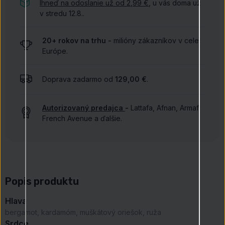
Ihneď na odoslanie už od 2,99 €
, u vás doma už
v stredu 12.8..
20+ rokov na trhu -
milióny zákazníkov v celej
Európe.
Doprava zadarmo od
129,00 €
.
Autorizovaný predajca
-
Lattafa, Afnan, Armaf,
French Avenue a ďalšie.
Popis produktu
Hlava
bergamot, kardamóm, muškátový oriešok, ruža
Srdce