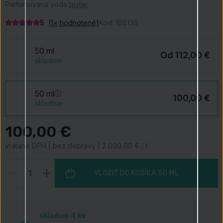
Parfumovaná voda
tester
5
(1× hodnotené)
Kód:
168136
50 ml
Od 112,00 €
skladom
50 ml
100,00 €
skladom
100,00 €
vrátane DPH | bez dopravy | 2 000,00 € / l
VLOŽIŤ DO KOŠÍKA
50 ML
skladom 4
ks