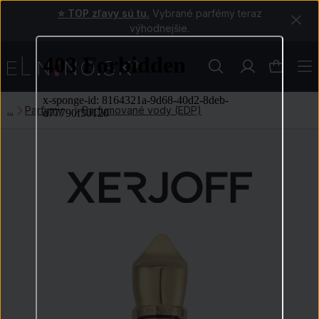
⭐ TOP zľavy sú tu.
Vybrané parfémy teraz
výhodnejšie.
Parfumy
Parfumované vody (EDP)