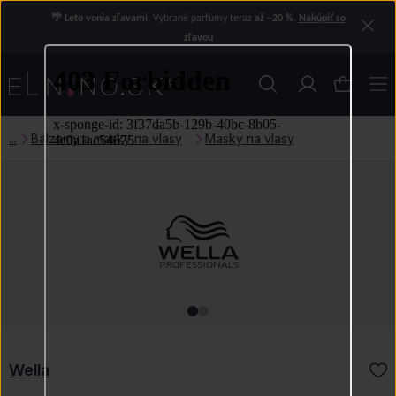
🌴 Leto vonia zľavami.
Vybrané parfumy teraz
až −20 %
.
Nakúpiť so
zľavou
Balzamy a masky na vlasy
Masky na vlasy
Wella