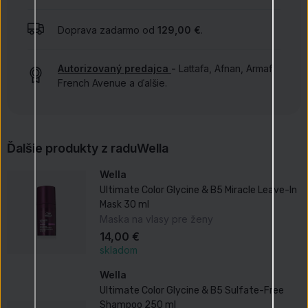
Doprava zadarmo od
129,00 €
.
Autorizovaný predajca
-
Lattafa, Afnan, Armaf,
French Avenue a ďalšie.
Ďalšie produkty z radu
Wella
Wella
Ultimate Color Glycine & B5 Miracle Leave-In
Mask 30 ml
Maska na vlasy pre ženy
14,00 €
skladom
Wella
Ultimate Color Glycine & B5 Sulfate-Free
Shampoo 250 ml