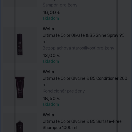
Šampón pre ženy
16,00 €
skladom
Wella
Ultimate Color Olivate & B5 Shine Spray 95
ml
Bezoplachová starostlivosť pre ženy
13,00 €
skladom
Wella
Ultimate Color Glycine & B5 Conditioner 200
ml
Kondicionér pre ženy
18,50 €
skladom
Wella
Ultimate Color Glycine & B5 Sulfate-Free
Shampoo 1000 ml