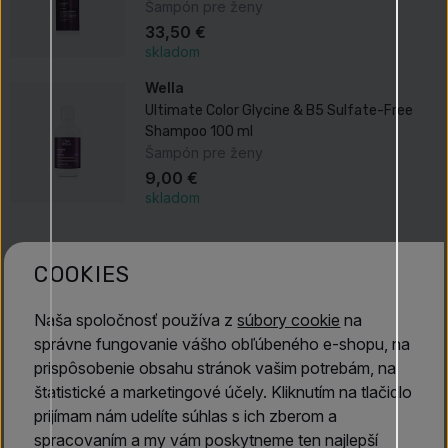
Šampón pre ženy
33,50 €
skladom
Wella
Ultimate Color Glycine & B5 Sulfate-Free
Shampoo 100 ml
Šampón pre ženy
9,00 €
skladom
Popis produktu
COOKIES
Wella Ultimate Color Glycine & B5 Miracle Leave-In
Naša spoločnosť používa z
súbory cookie
na
Mask 95 ml
je intenzívna
bezoplachová maska na
správne fungovanie vášho obľúbeného e-shopu, na
farbené vlasy
, ktorá vlasovému vláknu poskytuje hĺbkovú
prispôsobenie obsahu stránok vašim potrebám, na
hydratáciu, výživu a ochranu. Zloženie s
glycínom
a
štatistické a marketingové účely. Kliknutím na tlačidlo
provitamínom B5
pomáha chrániť intenzitu farby,
prijímam nám udelíte súhlas s ich zberom a
uhladzuje vlasy a zanecháva ich
hebké, lesklé a ľahko
spracovaním a my vám poskytneme ten najlepší