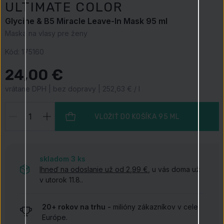
ULTIMATE COLOR
Glycine & B5 Miracle Leave-In Mask 95 ml
Maska na vlasy pre ženy
Kód:
175160
24,00 €
vrátane DPH | bez dopravy | 252,63 € / l
VLOŽIŤ DO KOŠÍKA
95 ML
skladom 3
ks
Ihneď na odoslanie už od 2,99 €
, u vás doma už
v utorok 11.8..
20+ rokov na trhu -
milióny zákazníkov v celej
Európe.