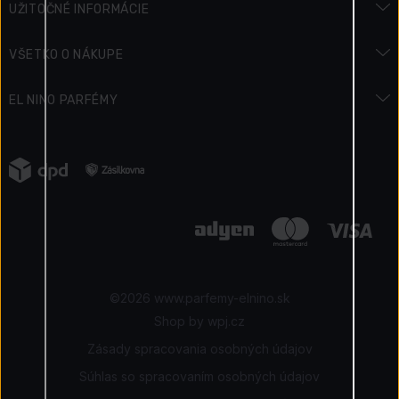
UŽITOČNÉ INFORMÁCIE
Encyklopédia vôní
VŠETKO O NÁKUPE
Encyklopédia krásy
Preprava a platba
EL NINO PARFÉMY
Sviatky & Akcie
Ako zaplatiť
Kontakty
Podmienky súťaže
Vrátenie
Napísali o nás
Ako získavame recenzie
Reklamácia tovaru
Kariéra
Elnino Blog
Ochrana osobných údajov
Naše výhody
Obchodné podmienky
Certifikovaný obchod
©2026 www.parfemy-elnino.sk
|
Shop by
wpj.cz
Zásady spracovania osobných údajov
Súhlas so spracovaním osobných údajov