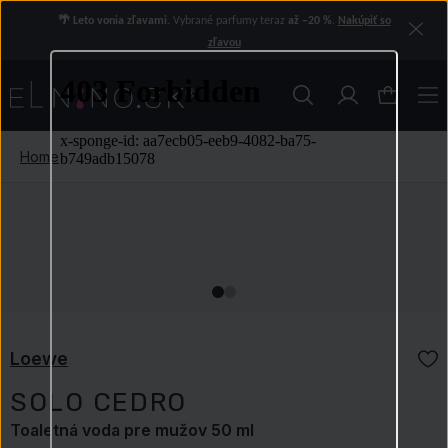
🌴 Leto vonia zľavami.
Vybrané parfumy teraz
až −20 %
.
Nakúpiť so
zľavou
Home
Loewe
SOLO CEDRO
Toaletná voda pre mužov 50 ml