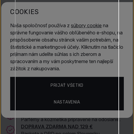
hľadajú vôňu výraznú, no zároveň elegantnú a vhodnú na
Objavte viac
každodenné nosenie aj špeciálne príležitosti. Tento parfém
COOKIES
zanecháva silný dojem a vyžaruje sebavedomie,
Loewe
príťažlivosť a mužnú silu.
Naša spoločnosť používa z
súbory cookie
na
správne fungovanie vášho obľúbeného e-shopu, na
prispôsobenie obsahu stránok vašim potrebám, na
štatistické a marketingové účely. Kliknutím na tlačidlo
prijímam nám udelíte súhlas s ich zberom a
spracovaním a my vám poskytneme ten najlepší
zážitok z nakupovania.
AUTORIZOVANÝ PREDAJCA
PRIJAŤ VŠETKO
Originálne produkty od overených dodávateľov.
ODOSIELAME DO 24 HODÍN
NASTAVENIA
Rýchla expedícia z vlastného skladu.
TISÍCE PRODUKTOV SKLADOM
Parfémy a kozmetika pripravené na odoslanie.
DOPRAVA ZDARMA NAD 129 €
Packeta a DPD po celom Slovensku.