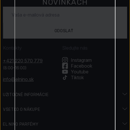
NOVINKÁCH
ODOSLAŤ
Kontakty
Sledujte nás
Instagram
+421 220 570 779
Facebook
(8:00–16:00)
Youtube
Tiktok
info@elnino.sk
UŽITOČNÉ INFORMÁCIE
Encyklopédia vôní
VŠETKO O NÁKUPE
Encyklopédia krásy
Preprava a platba
EL NINO PARFÉMY
Sviatky & Akcie