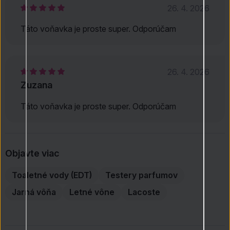
26. 4. 2026
Táto voňavka je proste super. Odporúčam
26. 4. 2026
Zuzana
Táto voňavka je proste super. Odporúčam
Objavte viac
Toaletné vody (EDT)
Testery parfumov
Jarná vôňa
Letné vône
Lacoste