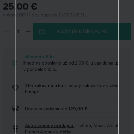
25,00 €
vrátane DPH | bez dopravy | 277,78 € / l
VLOŽIŤ DO KOŠÍKA
90 ML
skladom > 5
ks
Ihneď na odoslanie už od 2,99 €
, u vás doma už
v pondelok 10.8..
20+ rokov na trhu -
milióny zákazníkov v celej
Európe.
Doprava zadarmo od
129,00 €
.
Autorizovaný predajca
-
Lattafa, Afnan, Armaf,
French Avenue a ďalšie.