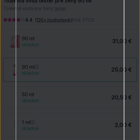
Toaletná voda tester pre ženy 90 ml
Toaletná voda pre ženy
tester
4.4
(130× hodnotené)
Kód:
27221
90 ml
31,00 €
skladom
90 ml
25,00 €
skladom
50 ml
20,50 €
skladom
1 ml
2,00 €
skladom