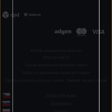
Ako zaplatiť
Kontakty
Podmienky súťaže
Vrátenie
Napísali o nás
Ako získavame recenzie
Reklamácia tovaru
Kariéra
Elnino Blog
Ochrana osobných údajov
Naše výhody
Obchodné podmienky
Certifikovaný obchod
©2026 www.parfemy-elnino.sk
|
Shop by
wpj.cz
Zásady spracovania osobných údajov
Súhlas so spracovaním osobných údajov
Zásady používania súborov cookie
Nahlásiť závadný obsah
ČESKÁ REPUBLIKA
SLOVENSKO
POLSKA