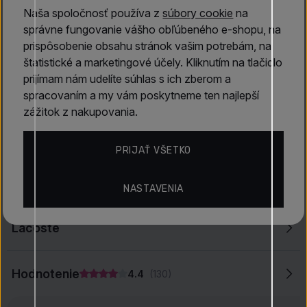
Naša spoločnosť používa z
súbory cookie
na
V srdci vône sa prelínajú elegantné kvetinové akordy
správne fungovanie vášho obľúbeného e-shopu, na
jazmínu
, jemných
lístkov fialky
a exotických
semienok
prispôsobenie obsahu stránok vašim potrebám, na
mrkvy, ktoré
dodajú kompozícii jemný a ženský nádych,
štatistické a marketingové účely. Kliknutím na tlačidlo
zatiaľ čo koriander a kardamón sa tu opäť objavujú a
prijímam nám udelíte súhlas s ich zberom a
dodávajú vôni zaujímavý korenistý nádych.
spracovaním a my vám poskytneme ten najlepší
zážitok z nakupovania.
Základné tóny sú zmyselnou zmesou sladkej
vanilky
,
hrejivého
santalového dreva
a jemného
pižma
, ktoré vôni
Zobraziť viac
dodávajú hrejivý a dlhotrvajúci záver.
Touch of Pink
je
PRIJAŤ VŠETKO
vôňa, ktorá osloví ženy svojou sviežosťou, jemnou
sladkosťou a nádychom zmyselnosti, ideálna na
Vlastnosti
NASTAVENIA
každodenné nosenie.
Lacoste
Hodnotenie
4.4
(130)