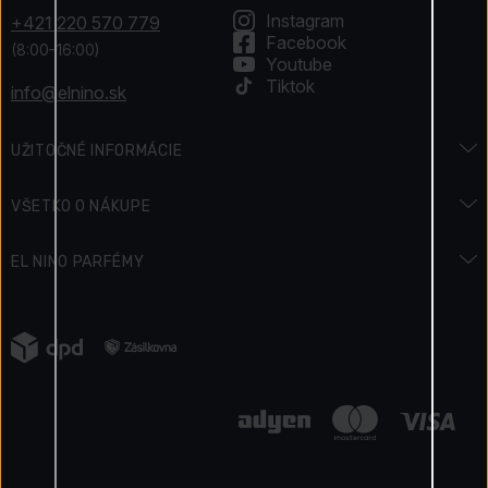
Instagram
+421 220 570 779
Facebook
(8:00–16:00)
Youtube
Tiktok
info@elnino.sk
UŽITOČNÉ INFORMÁCIE
Encyklopédia vôní
VŠETKO O NÁKUPE
Encyklopédia krásy
Preprava a platba
EL NINO PARFÉMY
Sviatky & Akcie
Ako zaplatiť
Kontakty
Podmienky súťaže
Vrátenie
Napísali o nás
Ako získavame recenzie
Reklamácia tovaru
Kariéra
Elnino Blog
Ochrana osobných údajov
Naše výhody
Obchodné podmienky
Certifikovaný obchod