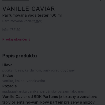
VANILLE CAVIAR
Parfumovaná voda tester 100 ml
Parfumovaná voda
tester
Kód:
172139
Predaj ukončený
Popis produktu
Hlava
púčiky ríbezlí, kardamóm, puškvorec obyčajný
Srdce
vanilka, kakao, vonokvetka
Pozadie
madagaskarská vanilka, peruánsky balzam, labdanum
Vanille Caviar od BDK Parfums
je luxusný a zamatovo
teplý
orientálno-vanilkový parfém
pre ženy a mužov,