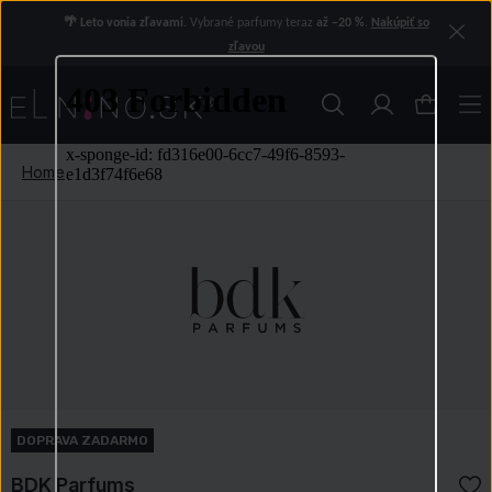
🌴 Leto vonia zľavami.
Vybrané parfumy teraz
až −20 %
.
Nakúpiť so
zľavou
Home
DOPRAVA ZADARMO
BDK Parfums