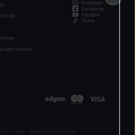
Instagram
ty
Facebook
Youtube
li o nás
Tiktok
a
výhody
ikovaný obchod
borov cookie
Nahlásiť závadný obsah