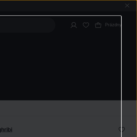
Prázdny
hribi