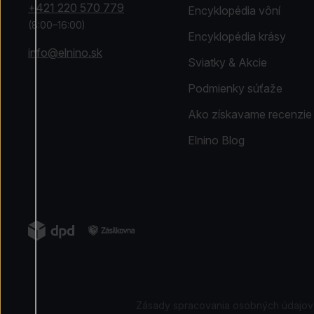
+421 220 570 779
Encyklopédia vôní
(8:00–16:00)
Encyklopédia krásy
info@elnino.sk
Sviatky & Akcie
Podmienky súťaže
Ako získavame recenzie
Elnino Blog
Zásady spracovania osobných údajov