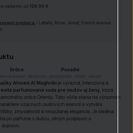
va zadarmo od
129,00 €
.
izovaný predajca
-
Lattafa, Afnan, Armaf, French Avenue
ie.
uktu
Srdce
Pozadie
drevo
karamel, labdanum, jazmín
jantár, céder, vetiver
ačky Ahmed Al Maghribi
je výrazná, intenzívna a
revitá parfumovaná voda pre mužov aj ženy
, ktorá
samotného srdca Orientu. Táto vôňa stavia na výraznom
haraktere vzácnych oudových esencií a vytvára
hĺbky, zmyselnosti a nespútanej elegancie. Je ideálna
túžia po parfume s dušou, silným podpisom a
 dojmom.