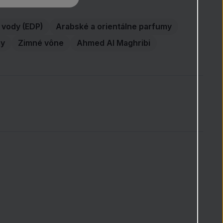
vody (EDP)
Arabské a orientálne parfumy
my
Zimné vône
Ahmed Al Maghribi