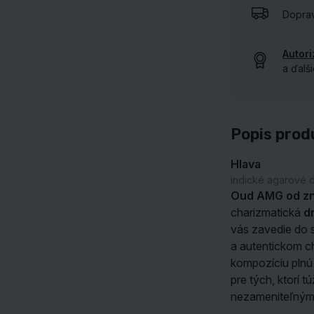
Dopra
ZOBRAZIŤ VŠETKY NAŠE ZNAČKY
Autor
a ďalš
Popis prod
Hlava
indické agarové 
Oud AMG od zn
charizmatická
d
vás zavedie do 
a autentickom c
kompozíciu plnú 
pre tých, ktorí 
nezameniteľným