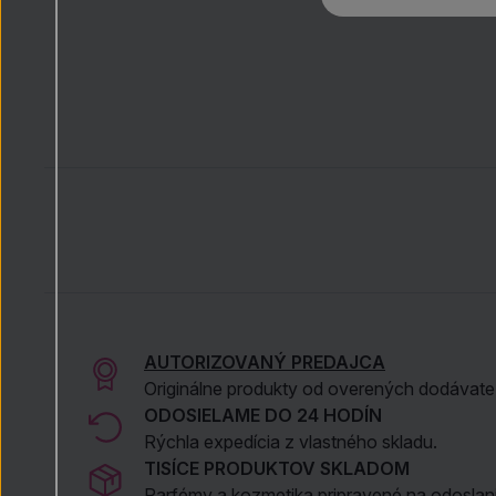
AUTORIZOVANÝ PREDAJCA
Originálne produkty od overených dodávate
ODOSIELAME DO 24 HODÍN
Rýchla expedícia z vlastného skladu.
TISÍCE PRODUKTOV SKLADOM
Parfémy a kozmetika pripravené na odoslani