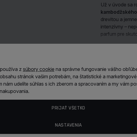
Už v úvode sa r
kambodžského
drevitou a jemne
intenzívny – nep
parfum pre skut
Srdce vône násl
mierne drsný cha
Zobraziť viac
balzamické tóny 
oudu a dodáva ko
 používa z
súbory cookie
na správne fungovanie vášho obľúb
obsahu stránok vašim potrebám, na štatistické a marketingové 
Vlastnosti
V závere sa vôň
mam nám udelíte súhlas s ich zberom a spracovaním a my vám p
vyvažuje drsnej
z nakupovania.
zmyselnosť.
Ou
Ahmed Al Ma
dymovú stopu
,
PRIJAŤ VŠETKO
Táto vôňa je pe
Hodnotenie
nosenie alebo fo
NASTAVENIA
nezameniteľný
ambrovo-drevi