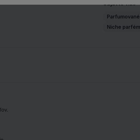
Objavte viac
zmyselnosti.
Parfumované 
Niche parfé
ľov.
e.